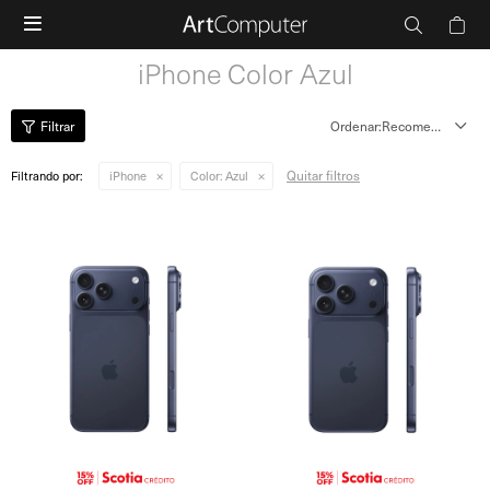

iPhone Color Azul
Recomendados
Quitar filtros
Filtrando por:
iPhone
Color:
Azul