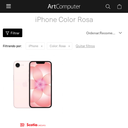

iPhone Color Rosa
Recomendados
Quitar filtros
Filtrando por:
iPhone
Color:
Rosa