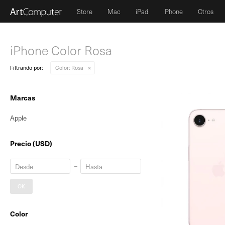
Store
Mac
iPad
iPhone
Otros
iPhone Color Rosa
Filtrando por:
Color:
Rosa
Marcas
Apple
Precio
(USD)
OK
Color