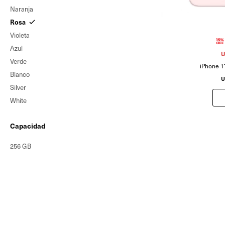
Naranja
Rosa
Violeta
Azul
U
Verde
iPhone 1
Blanco
U
Silver
White
Capacidad
256 GB