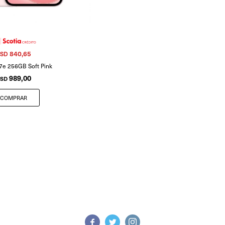
840,65
SD
7e 256GB Soft Pink
989,00
SD


