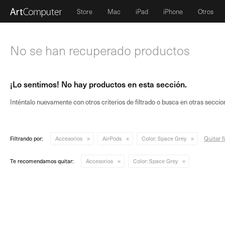
Store
Mac
iPad
iPhone
Otros
No se han recuperado productos
¡Lo sentimos! No hay productos en esta sección.
Inténtalo nuevamente con otros criterios de filtrado o busca en otras seccio
Quitar f
Filtrando por:
Accesorios
AirPods
Color:
Space Grey
Te recomendamos quitar:
Accesorios
Color:
Space Grey