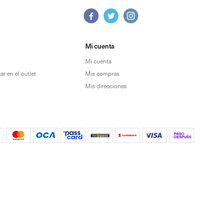



Mi cuenta
Mi cuenta
r en el outlet
Mis compras
Mis direcciones