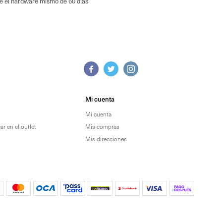
re el hardware mismo de 60 días



Mi cuenta
Mi cuenta
r en el outlet
Mis compras
Mis direcciones