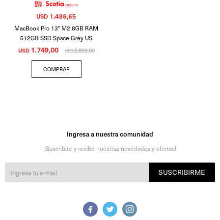
1.486,65
USD
MacBook Pro 13" M2 8GB RAM
512GB SSD Space Grey US
1.749,00
USD
2.699,00
USD
Ingresa a nuestra comunidad
¡Suscribite y recibe nuestras novedades y ofertas!
SUSCRIBIRME


