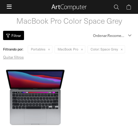

MacBook Pro Color Space Grey
Recomendados
Filtrando por:
Portables
MacBook Pro
Color:
Space Grey
Quitar filtros