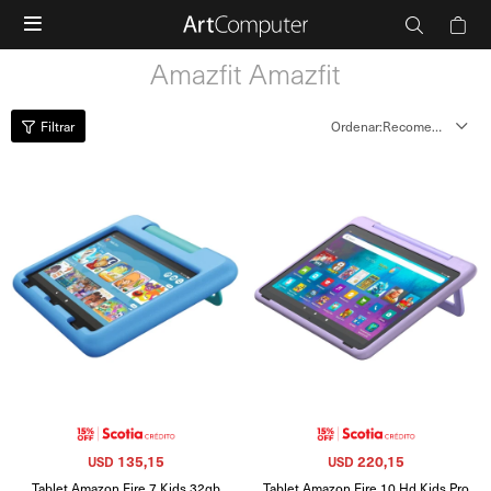

Amazfit Amazfit
Recomendados
135,15
220,15
USD
USD
Tablet Amazon Fire 7 Kids 32gb
Tablet Amazon Fire 10 Hd Kids Pro