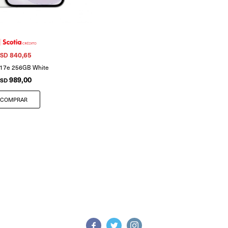
840,65
SD
 17e 256GB White
989,00
SD


