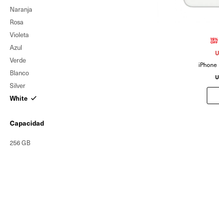
Naranja
Rosa
Violeta
Azul
U
Verde
iPhone
Blanco
U
Silver
White
Capacidad
256 GB