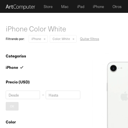
Store
Mac
iPad
iPhone
Otros
iPhone Color White
Quitar filtros
Filtrando por:
iPhone
Color:
White
Categorías
iPhone
Precio
(USD)
OK
Color