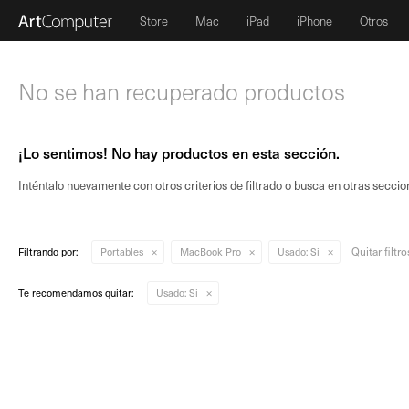
Store
Mac
iPad
iPhone
Otros
No se han recuperado productos
¡Lo sentimos! No hay productos en esta sección.
Inténtalo nuevamente con otros criterios de filtrado o busca en otras seccio
Quitar filtro
Filtrando por:
Portables
MacBook Pro
Usado:
Si
Te recomendamos quitar:
Usado:
Si