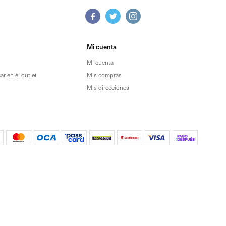



Mi cuenta
Mi cuenta
r en el outlet
Mis compras
Mis direcciones