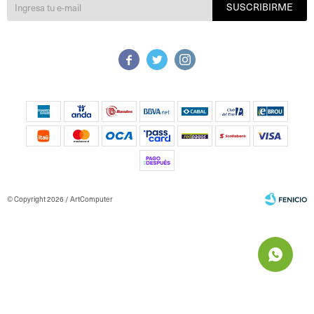
SUSCRIBIRME



© Copyright 2026 / ArtComputer
Fenicio