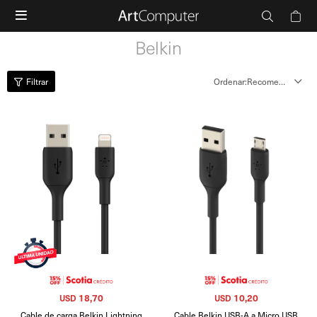

Belkin
Recomendados
18,70
10,20
USD
USD
Cable de carga Belkin Lightning
Cable Belkin USB-A a Micro USB