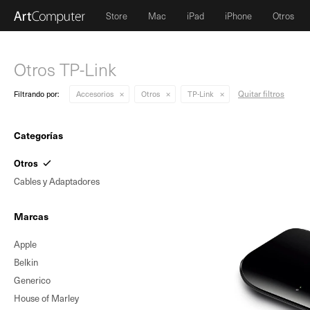
Store
Mac
iPad
iPhone
Otros
Otros TP-Link
Quitar filtros
Filtrando por:
Accesorios
Otros
TP-Link
Categorías
Otros
Cables y Adaptadores
Marcas
Apple
Belkin
Generico
House of Marley