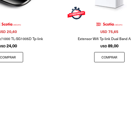
20,40
75,65
USD
USD
0/1000 TL-SG1005D Tp-link
Extensor Wifi Tp-link Dual Band
24,00
89,00
USD
USD