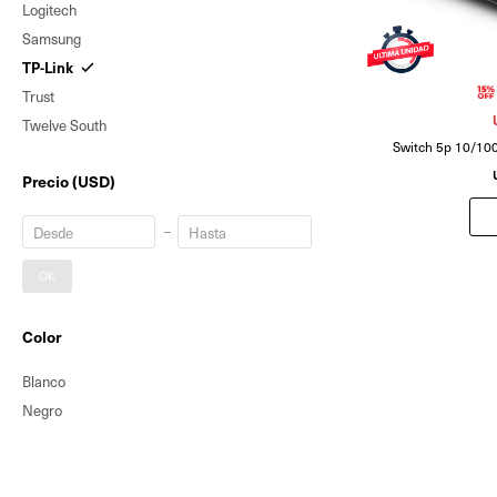
Logitech
Samsung
TP-Link
Trust
Twelve South
Switch 5p 10/10
Precio
(USD)
OK
Color
Blanco
Negro