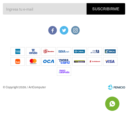
SUSCRIBIRME



© Copyright 2026 / ArtComputer
Fenicio