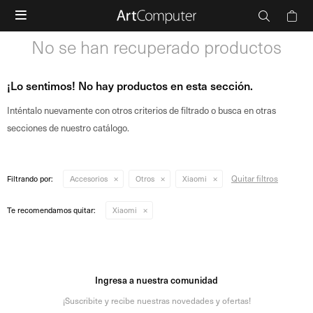

No se han recuperado productos
¡Lo sentimos! No hay productos en esta sección.
Inténtalo nuevamente con otros criterios de filtrado o busca en otras
secciones de nuestro catálogo.
Quitar filtros
Filtrando por:
Accesorios
Otros
Xiaomi
Te recomendamos quitar:
Xiaomi
Ingresa a nuestra comunidad
¡Suscribite y recibe nuestras novedades y ofertas!