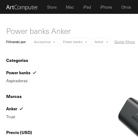
Store
Mac
iPad
iPhone
Otros
Power banks Anker
Quitar filtros
Filtrando por:
Accesorios
Power banks
Anker
Categorías
Power banks
Aspiradoras
Marcas
Anker
Trust
Precio
(USD)