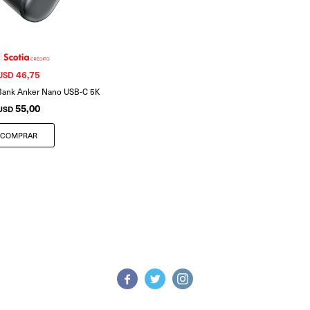
46,75
USD
Bank Anker Nano USB-C 5K
55,00
USD


