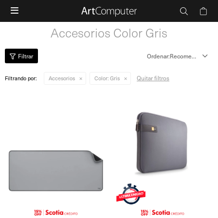

Accesorios Color Gris
Recomendados
Quitar filtros
Filtrando por:
Accesorios
Color:
Gris