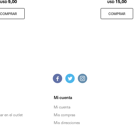
9,00
15,00
USD
USD



Mi cuenta
Mi cuenta
r en el outlet
Mis compras
Mis direcciones