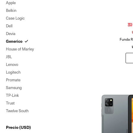
Apple
Belkin
Case Logic
Dell
Devia
Funda R
Generico
House of Marley
JBL
Lenovo
Logitech
Promate
Samsung
TP-Link
Trust
Twelve South
Precio
(USD)