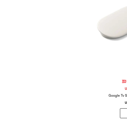
U
Google Tv S
U