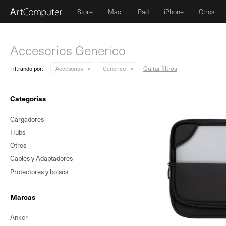
Store
Mac
iPad
iPhone
Otros
Accesorios Generico
Quitar filtros
Filtrando por:
Accesorios
Generico
Categorías
Cargadores
Hubs
Otros
Cables y Adaptadores
Protectores y bolsos
Marcas
Anker