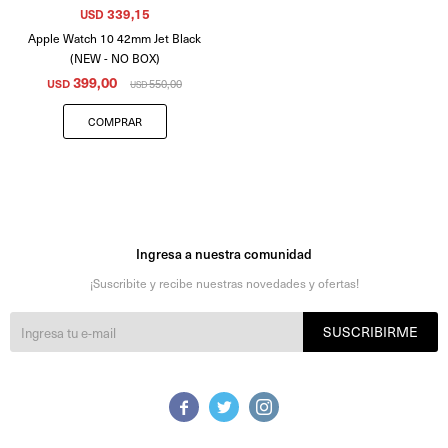
339,15
USD
Apple Watch 10 42mm Jet Black
(NEW - NO BOX)
399,00
USD
550,00
USD
Ingresa a nuestra comunidad
¡Suscribite y recibe nuestras novedades y ofertas!
SUSCRIBIRME


