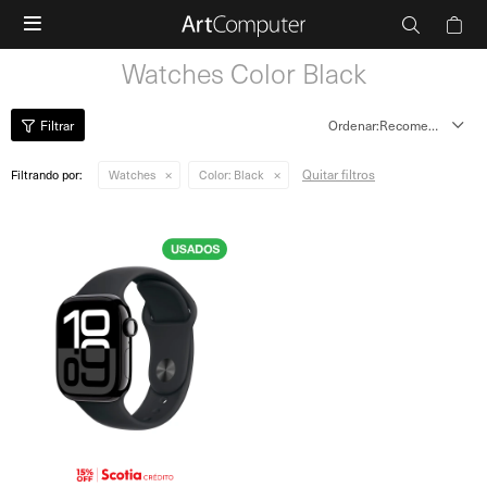

Watches Color Black
Recomendados
Quitar filtros
Filtrando por:
Watches
Color:
Black