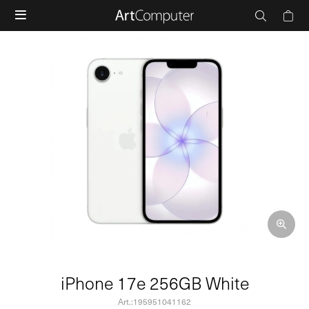

iPhone 17e 256GB White
195951041162