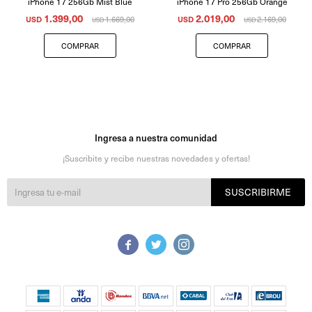
iPhone 17 256Gb Mist Blue
iPhone 17 Pro 256Gb Orange
1.399,00
2.019,00
USD
1.669,00
USD
2.169,00
USD
USD
Ingresa a nuestra comunidad
¡Suscribite y recibe nuestras novedades y ofertas!
SUSCRIBIRME


