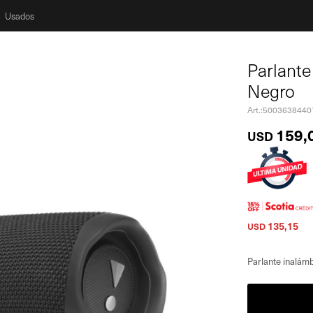
Usados
Parlante
Negro
5003638440
159,
USD
135,15
USD
Parlante inalámb