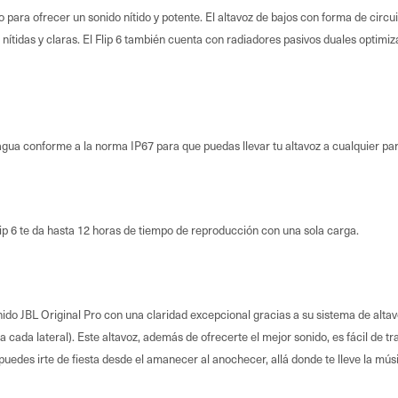
ado para ofrecer un sonido nítido y potente. El altavoz de bajos con forma de ci
nítidas y claras. El Flip 6 también cuenta con radiadores pasivos duales optimi
 al agua conforme a la norma IP67 para que puedas llevar tu altavoz a cualquier par
ip 6 te da hasta 12 horas de tiempo de reproducción con una sola carga.
nido JBL Original Pro con una claridad excepcional gracias a su sistema de alta
cada lateral). Este altavoz, además de ofrecerte el mejor sonido, es fácil de tran
 puedes irte de fiesta desde el amanecer al anochecer, allá donde te lleve la mús