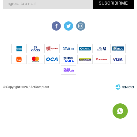
SUSCRIBIRME



© Copyright 2026 / ArtComputer
Fenicio