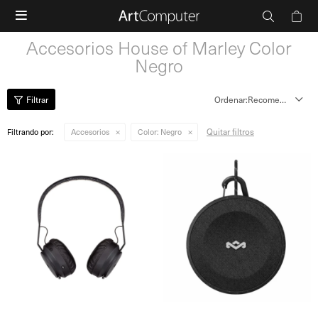

Accesorios House of Marley Color
Negro
Recomendados
Quitar filtros
Filtrando por:
Accesorios
Color:
Negro