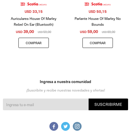
33,15
50,15
USD
USD
Auriculares House Of Marley
Parlante House Of Marley No
Rebel On Ear (Bluetooth)
Bounds
39,00
59,00
USD
59,00
USD
69,00
USD
USD
Ingresa a nuestra comunidad
¡Suscribite y recibe nuestras novedades y ofertas!
SUSCRIBIRME


