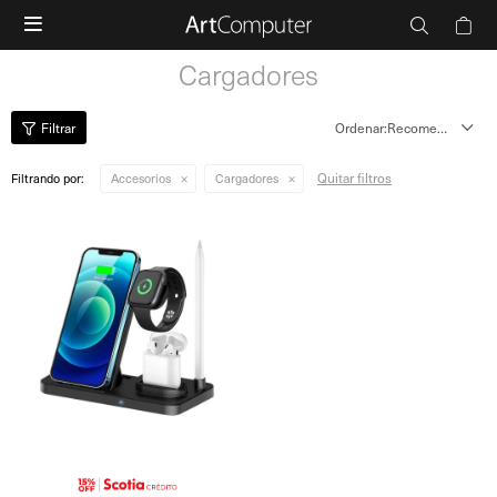

Cargadores
Recomendados
Quitar filtros
Filtrando por:
Accesorios
Cargadores