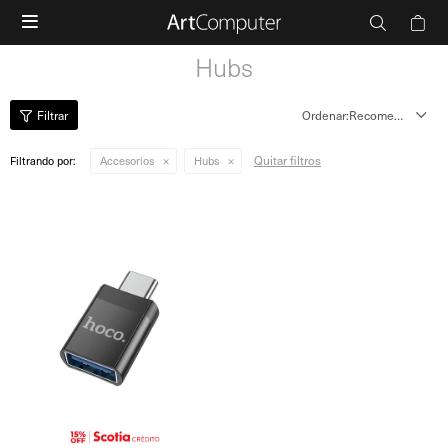

Hubs
Recomendados
Quitar filtros
Filtrando por:
Accesorios
Hubs