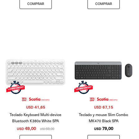
41,65
67,15
USD
USD
Teclado Keyboard Multi-device
Teclado y mouse Slim Combo
Bluetooth K380s White SPA
MK470 Black SPA
49,00
79,00
USD
59,00
USD
USD