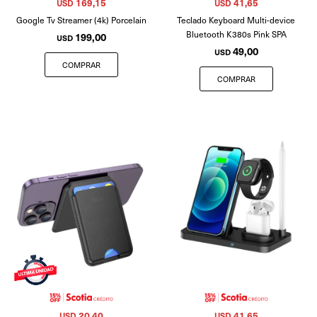
169,15
41,65
USD
USD
Google Tv Streamer (4k) Porcelain
Teclado Keyboard Multi-device
Bluetooth K380s Pink SPA
199,00
USD
49,00
USD
20,40
41,65
USD
USD