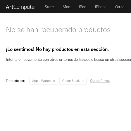
Store
Mac
iPad
iPhone
Otros
No se han recuperado productos
¡Lo sentimos! No hay productos en esta sección.
Inténtalo nuevamente con otros criterios de filtrado o busca en otras seccio
Quitar filtros
Filtrando por:
Apple Watch
Color:
Black