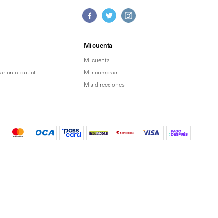



Mi cuenta
Mi cuenta
r en el outlet
Mis compras
Mis direcciones