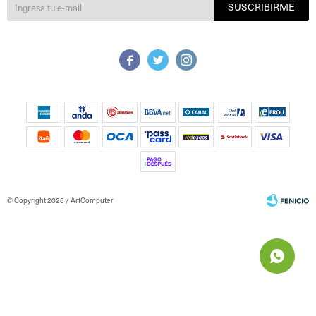
SUSCRIBIRME



© Copyright 2026 / ArtComputer
Fenicio