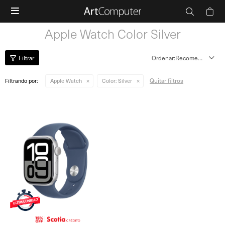

Apple Watch Color Silver
Recomendados
Quitar filtros
Filtrando por:
Apple Watch
Color:
Silver