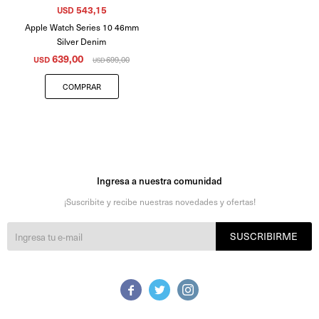
543,15
USD
Apple Watch Series 10 46mm
Silver Denim
639,00
USD
699,00
USD
Ingresa a nuestra comunidad
¡Suscribite y recibe nuestras novedades y ofertas!
SUSCRIBIRME


