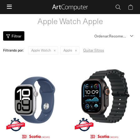

Apple Watch Apple
Recomendados
Quitar filtros
Filtrando por:
Apple Watch
Apple