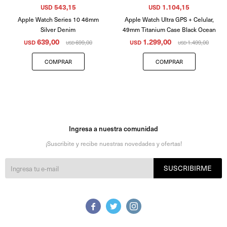
543,15
1.104,15
USD
USD
Apple Watch Series 10 46mm
Apple Watch Ultra GPS + Celular,
Silver Denim
49mm Titanium Case Black Ocean
639,00
1.299,00
USD
699,00
USD
1.499,00
USD
USD
Ingresa a nuestra comunidad
¡Suscribite y recibe nuestras novedades y ofertas!
SUSCRIBIRME


