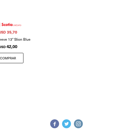
35,70
USD
eeve 13" Slion Blue
42,00
USD


