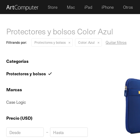
Store
Mac
iPad
iPhone
Otros
Protectores y bolsos Color Azul
Quitar filtros
Filtrando por:
Protectores y bolsos
Color:
Azul
Categorías
Protectores y bolsos
Marcas
Case Logic
Precio
(USD)