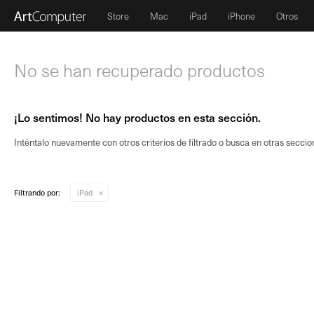
Store
Mac
iPad
iPhone
Otros
No se han recuperado productos
¡Lo sentimos! No hay productos en esta sección.
Inténtalo nuevamente con otros criterios de filtrado o busca en otras seccio
Filtrando por:
iPad