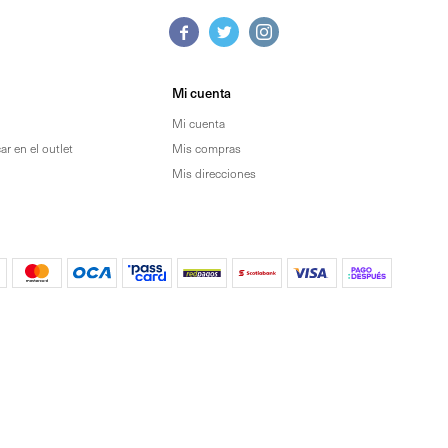



Mi cuenta
Mi cuenta
r en el outlet
Mis compras
Mis direcciones