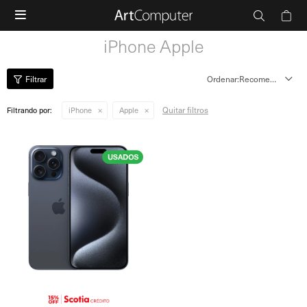

iPhone Apple
Recomendados
Quitar filtros
Filtrando por:
iPhone
Apple