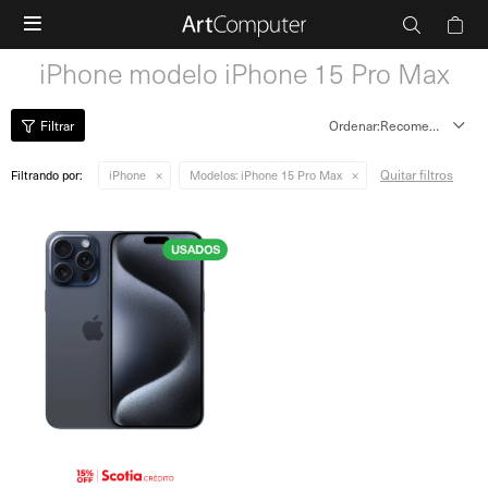

iPhone modelo iPhone 15 Pro Max
Recomendados
Quitar filtros
Filtrando por:
iPhone
Modelos:
iPhone 15 Pro Max