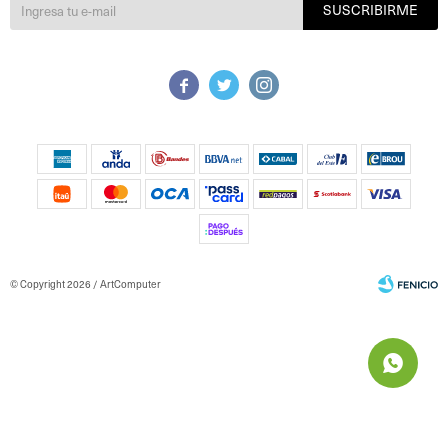
SUSCRIBIRME



© Copyright 2026 / ArtComputer
Fenicio