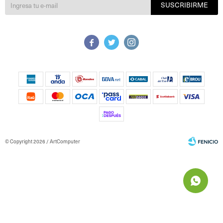
SUSCRIBIRME



© Copyright 2026 / ArtComputer
Fenicio