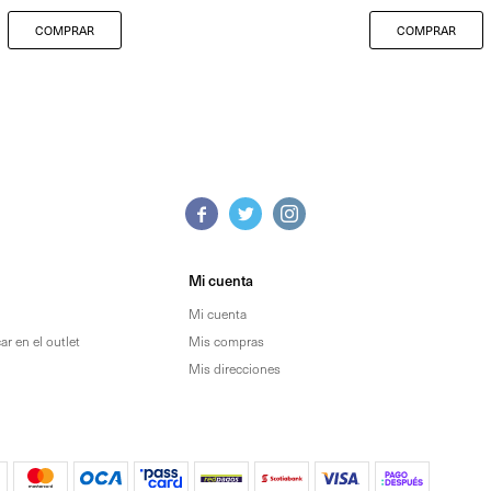



Mi cuenta
Mi cuenta
r en el outlet
Mis compras
Mis direcciones