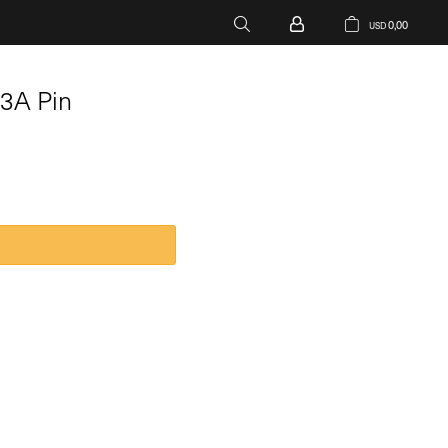
0,00
USD
3A Pin