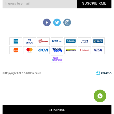
SUSCRIBIRME



© Copyright 2026 / ArtComputer
Fenicio
COMPRAR