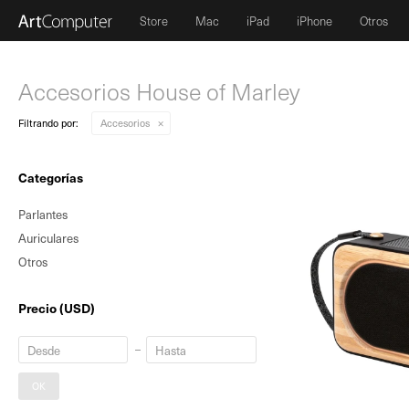
Store
Mac
iPad
iPhone
Otros
Accesorios House of Marley
Filtrando por:
Accesorios
Categorías
Parlantes
Auriculares
Otros
Precio
(USD)
OK