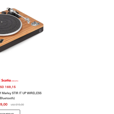
169,15
SD
f Marley STIR IT UP WIRELESS
(Bluetooth)
9,00
319,00
USD