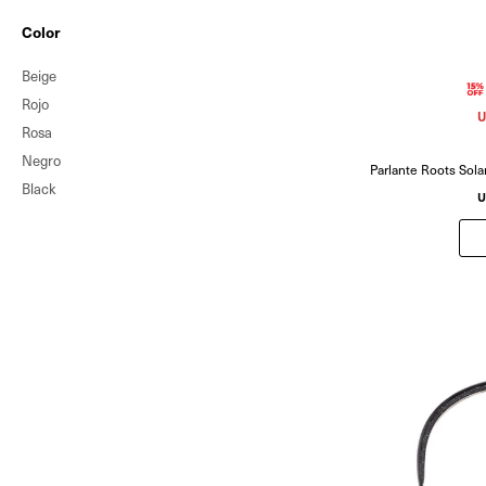
Color
Beige
Rojo
U
Rosa
Negro
Parlante Roots Solar
Black
U