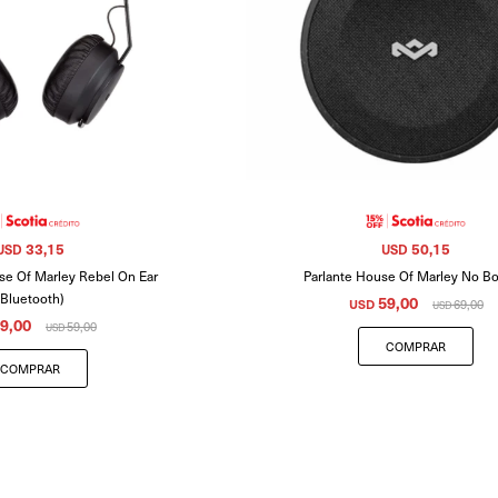
33,15
50,15
USD
USD
se Of Marley Rebel On Ear
Parlante House Of Marley No B
(Bluetooth)
59,00
USD
69,00
USD
9,00
59,00
USD