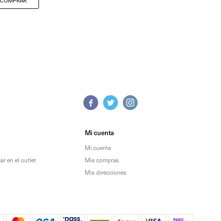



Mi cuenta
Mi cuenta
r en el outlet
Mis compras
Mis direcciones