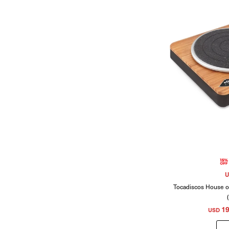
U
Tocadiscos House o
19
USD