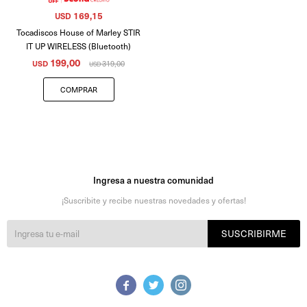
169,15
USD
Tocadiscos House of Marley STIR
IT UP WIRELESS (Bluetooth)
199,00
USD
319,00
USD
Ingresa a nuestra comunidad
¡Suscribite y recibe nuestras novedades y ofertas!
SUSCRIBIRME


