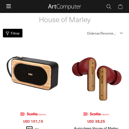

House of Marley
Recomendados
101,15
38,25
USD
USD
Auriculares House of Marley