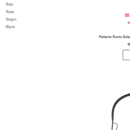
Rojo
Rosa
Negro
U
Black
Parlante Roots Solar
U