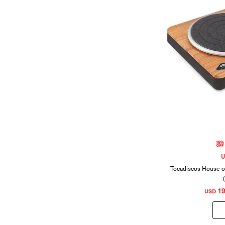
U
Tocadiscos House o
19
USD