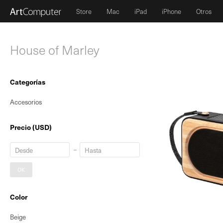
Store
Mac
iPad
iPhone
Otros
House of Marley
Categorías
Accesorios
Precio
(USD)
OK
Color
Beige