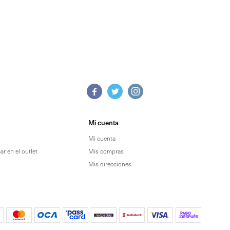



Mi cuenta
Mi cuenta
r en el outlet
Mis compras
Mis direcciones