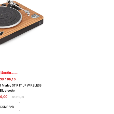
169,15
SD
f Marley STIR IT UP WIRELESS
(Bluetooth)
9,00
319,00
USD