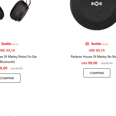
33,15
50,15
USD
USD
se Of Marley Rebel On Ear
Parlante House Of Marley No B
(Bluetooth)
59,00
USD
69,00
USD
9,00
59,00
USD